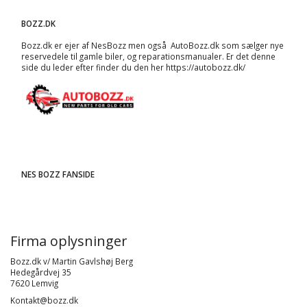
BOZZ.DK
Bozz.dk er ejer af NesBozz men også AutoBozz.dk som sælger nye
reservedele til gamle biler, og
reparationsmanualer
. Er det denne
side du leder efter finder du den her
https://autobozz.dk/
NES BOZZ FANSIDE
Firma oplysninger
Bozz.dk v/ Martin Gavlshøj Berg
Hedegårdvej 35
7620 Lemvig
Kontakt@bozz.dk