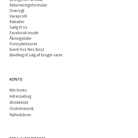
Returneringsformular
Oversigt
Vareprofil
Rabatter
Sælg til os
Facebook Inside
Åbningstider
Fortrydelsesret
Event hos Nes Bozz
Bevilling til salg af brugte varer.
KONTO
Min konto
Adressebog
Ønskeliste
Ordrehistorik
Nyhedsbrev