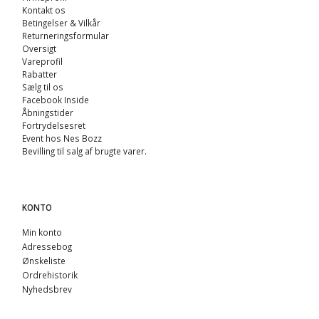
Kontakt os
Betingelser & Vilkår
Returneringsformular
Oversigt
Vareprofil
Rabatter
Sælg til os
Facebook Inside
Åbningstider
Fortrydelsesret
Event hos Nes Bozz
Bevilling til salg af brugte varer.
KONTO
Min konto
Adressebog
Ønskeliste
Ordrehistorik
Nyhedsbrev