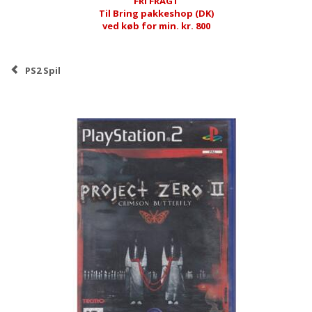
FRI FRAGT
Til Bring pakkeshop (DK)
ved køb for min. kr. 800
PS2 Spil