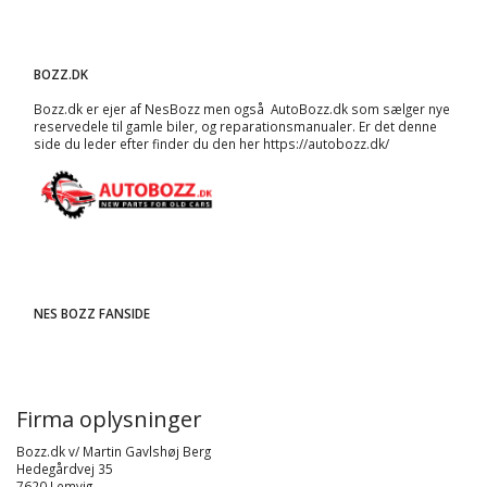
BOZZ.DK
Bozz.dk er ejer af NesBozz men også AutoBozz.dk som sælger nye
reservedele til gamle biler, og
reparationsmanualer
. Er det denne
side du leder efter finder du den her
https://autobozz.dk/
NES BOZZ FANSIDE
Firma oplysninger
Bozz.dk v/ Martin Gavlshøj Berg
Hedegårdvej 35
7620 Lemvig