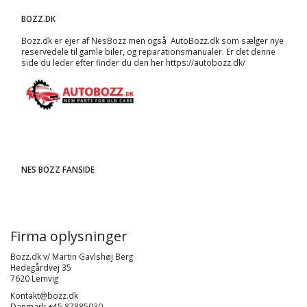
BOZZ.DK
Bozz.dk er ejer af NesBozz men også AutoBozz.dk som sælger nye
reservedele til gamle biler, og
reparationsmanualer
. Er det denne
side du leder efter finder du den her
https://autobozz.dk/
NES BOZZ FANSIDE
Firma oplysninger
Bozz.dk v/ Martin Gavlshøj Berg
Hedegårdvej 35
7620 Lemvig
Kontakt@bozz.dk
Danmark +45 87885030