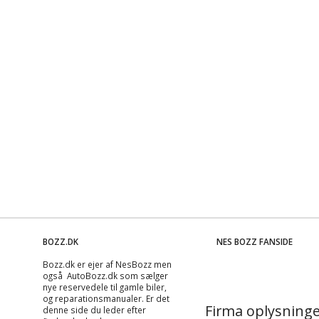
BOZZ.DK
NES BOZZ FANSIDE
Bozz.dk er ejer af NesBozz men
også AutoBozz.dk som sælger
nye reservedele til gamle biler,
og
reparationsmanualer
. Er det
Firma oplysninge
denne side du leder efter