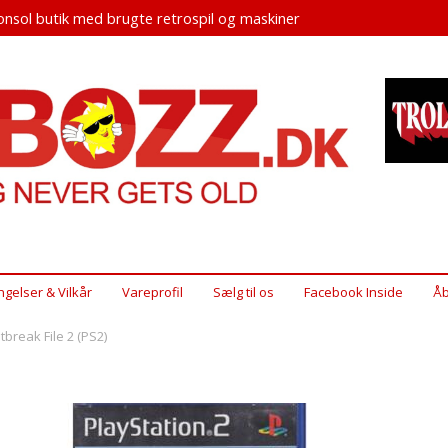
nsol butik med brugte retrospil og maskiner
ngelser & Vilkår
Vareprofil
Sælg til os
Facebook Inside
Åb
tbreak File 2 (PS2)