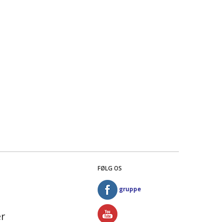
FØLG OS
gruppe
r