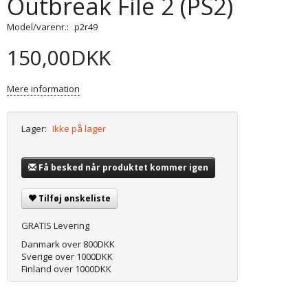
Outbreak File 2 (PS2)
Model/varenr.:
p2r49
150,00DKK
Mere information
Lager:
Ikke på lager
Få besked når produktet kommer igen
Tilføj ønskeliste
GRATIS Levering
Danmark over 800DKK
Sverige over 1000DKK
Finland over 1000DKK