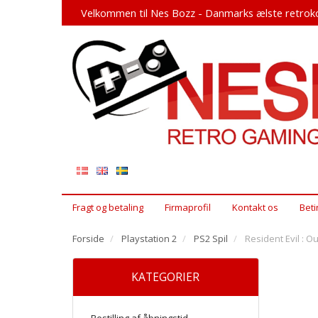
Velkommen til Nes Bozz - Danmarks ælste retroko
Fragt og betaling
Firmaprofil
Kontakt os
Beti
Forside
Playstation 2
PS2 Spil
Resident Evil : Ou
KATEGORIER
Bestilling af åbningstid