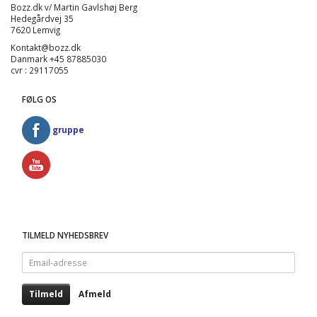
Bozz.dk v/ Martin Gavlshøj Berg
Hedegårdvej 35
7620 Lemvig
Kontakt@bozz.dk
Danmark +45 87885030
cvr : 29117055
FØLG OS
gruppe
TILMELD NYHEDSBREV
Email-
adresse
Tilmeld
Afmeld