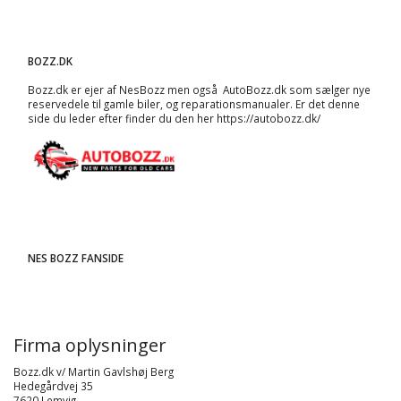
BOZZ.DK
Bozz.dk er ejer af NesBozz men også AutoBozz.dk som sælger nye
reservedele til gamle biler, og
reparationsmanualer
. Er det denne
side du leder efter finder du den her
https://autobozz.dk/
NES BOZZ FANSIDE
Firma oplysninger
Bozz.dk v/ Martin Gavlshøj Berg
Hedegårdvej 35
7620 Lemvig