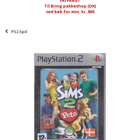
FRI FRAGT
Til Bring pakkeshop (DK)
ved køb for min. kr. 800
PS2 Spil