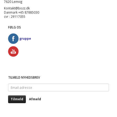
7620 Lemvig
Kontakt@bozz.dk
Danmark +45 87885030
cvr : 29117055
FØLG OS
gruppe
TILMELD NYHEDSBREV
Email-
adresse
Tilmeld
Afmeld