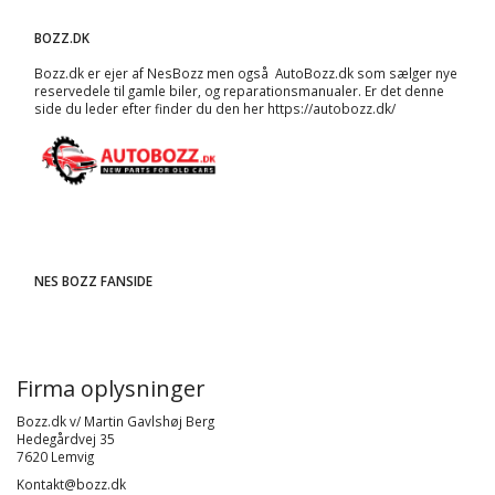
BOZZ.DK
Bozz.dk er ejer af NesBozz men også AutoBozz.dk som sælger nye
reservedele til gamle biler, og
reparationsmanualer
. Er det denne
side du leder efter finder du den her
https://autobozz.dk/
NES BOZZ FANSIDE
Firma oplysninger
Bozz.dk v/ Martin Gavlshøj Berg
Hedegårdvej 35
7620 Lemvig
Kontakt@bozz.dk