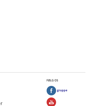
FØLG OS
gruppe
r