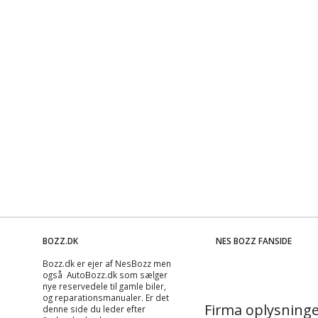
BOZZ.DK
NES BOZZ FANSIDE
Bozz.dk er ejer af NesBozz men
også AutoBozz.dk som sælger
nye reservedele til gamle biler,
og
reparationsmanualer
. Er det
Firma oplysninge
denne side du leder efter