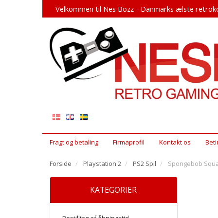
Velkommen til Nes Bozz - Danmarks ælste retroko
Fragt og betaling
Firmaprofil
Kontakt os
Beti
Forside
Playstation 2
PS2 Spil
Spongebob Square
KATEGORIER
Bestilling af åbningstid