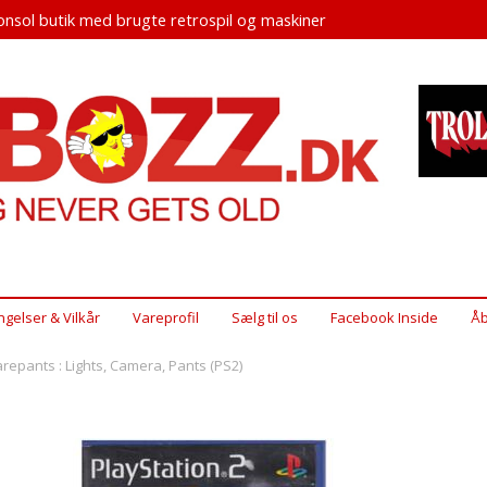
nsol butik med brugte retrospil og maskiner
ngelser & Vilkår
Vareprofil
Sælg til os
Facebook Inside
Åb
pants : Lights, Camera, Pants (PS2)