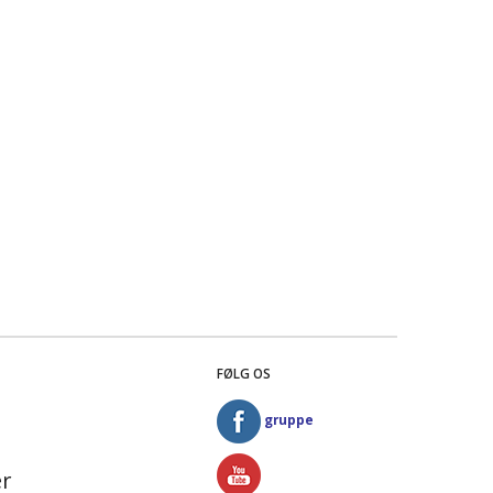
FØLG OS
gruppe
r