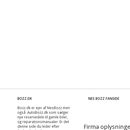
BOZZ.DK
NES BOZZ FANSIDE
Bozz.dk er ejer af NesBozz men
også AutoBozz.dk som sælger
nye reservedele til gamle biler,
og
reparationsmanualer
. Er det
Firma oplysninge
denne side du leder efter