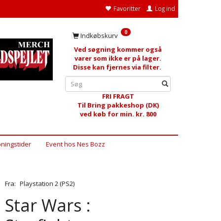
Favoritter
Log ind
0
Indkøbskurv
Ved søgning kommer også
varer som ikke er på lager.
Disse kan fjernes via filter.
FRI FRAGT
Til Bring pakkeshop (DK)
ved køb for min. kr. 800
ningstider
Event hos Nes Bozz
Fra:
Playstation 2 (PS2)
Star Wars :