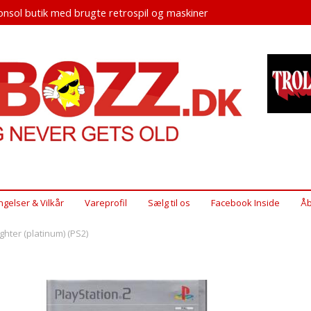
nsol butik med brugte retrospil og maskiner
ngelser & Vilkår
Vareprofil
Sælg til os
Facebook Inside
Åb
ighter (platinum) (PS2)