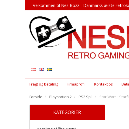
Velkommen til Nes Bozz - Danmarks ælste retroko
Fragt og betaling
Firmaprofil
Kontakt os
Beti
Forside
Playstation 2
PS2 Spil
Star Wars : Starf
KATEGORIER
Bestilling af åbningstid