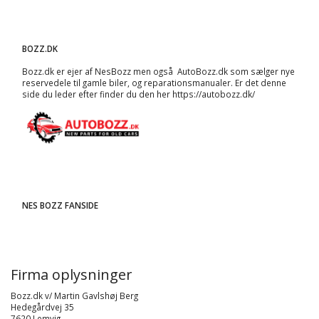
BOZZ.DK
Bozz.dk er ejer af NesBozz men også AutoBozz.dk som sælger nye
reservedele til gamle biler, og
reparationsmanualer
. Er det denne
side du leder efter finder du den her
https://autobozz.dk/
NES BOZZ FANSIDE
Firma oplysninger
Bozz.dk v/ Martin Gavlshøj Berg
Hedegårdvej 35
7620 Lemvig