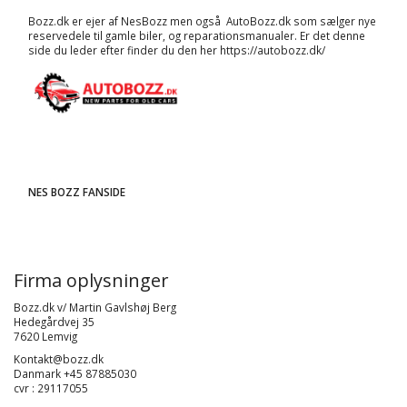
Bozz.dk er ejer af NesBozz men også AutoBozz.dk som sælger nye
reservedele til gamle biler, og
reparationsmanualer
. Er det denne
side du leder efter finder du den her
https://autobozz.dk/
NES BOZZ FANSIDE
Firma oplysninger
Bozz.dk v/ Martin Gavlshøj Berg
Hedegårdvej 35
7620 Lemvig
Kontakt@bozz.dk
Danmark +45 87885030
cvr : 29117055