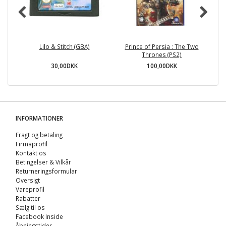
Lilo & Stitch (GBA)
Prince of Persia : The Two
Lo
Thrones (PS2)
30,00DKK
100,00DKK
INFORMATIONER
Fragt og betaling
Firmaprofil
Kontakt os
Betingelser & Vilkår
Returneringsformular
Oversigt
Vareprofil
Rabatter
Sælg til os
Facebook Inside
Åbningstider