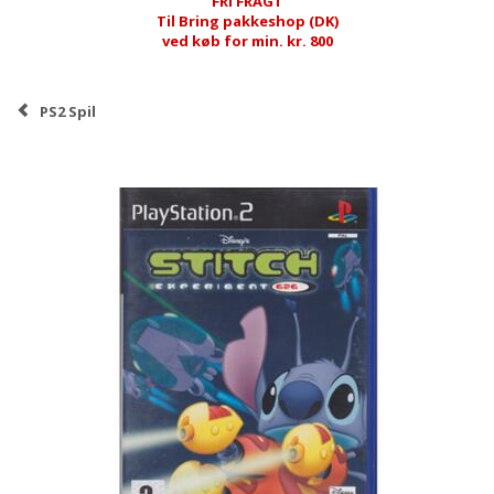
FRI FRAGT
Til Bring pakkeshop (DK)
ved køb for min. kr. 800
PS2 Spil