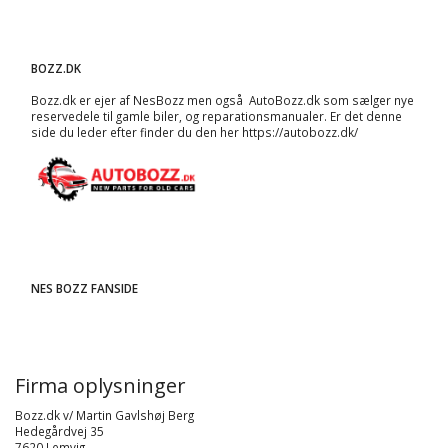
BOZZ.DK
Bozz.dk er ejer af NesBozz men også AutoBozz.dk som sælger nye
reservedele til gamle biler, og
reparationsmanualer
. Er det denne
side du leder efter finder du den her
https://autobozz.dk/
NES BOZZ FANSIDE
Firma oplysninger
Bozz.dk v/ Martin Gavlshøj Berg
Hedegårdvej 35
7620 Lemvig