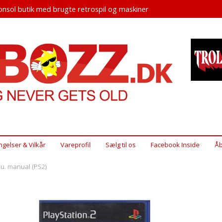
nsol butik med brugte retrospil og maskiner
ngelser & Vilkår
Vareprofil
Sælg til os
Facebook Inside
Åb
u. manual (PS2)