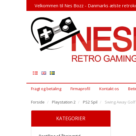
Velkommen til Nes Bozz - Danmarks ælste retroko
Fragt og betaling
Firmaprofil
Kontakt os
Beti
Forside
Playstation 2
PS2 Spil
Swing Away Golf 
KATEGORIER
Bestilling af åbningstid