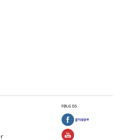
FØLG OS
gruppe
r