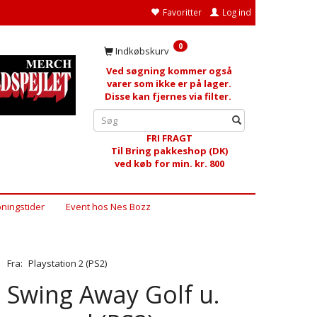
Favoritter
Log ind
0
Indkøbskurv
Ved søgning kommer også
varer som ikke er på lager.
Disse kan fjernes via filter.
FRI FRAGT
Til Bring pakkeshop (DK)
ved køb for min. kr. 800
ningstider
Event hos Nes Bozz
Fra:
Playstation 2 (PS2)
Swing Away Golf u.