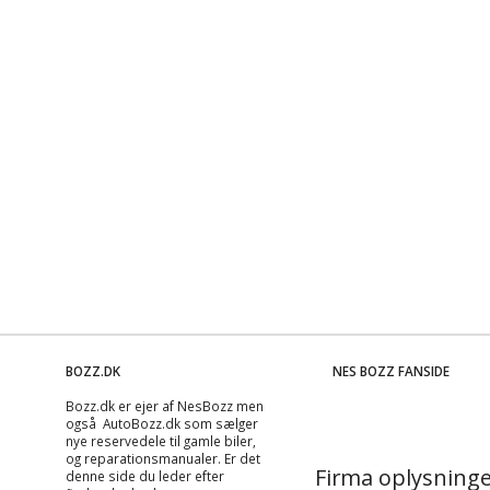
BOZZ.DK
NES BOZZ FANSIDE
Bozz.dk er ejer af NesBozz men
også AutoBozz.dk som sælger
nye reservedele til gamle biler,
og
reparationsmanualer
. Er det
Firma oplysninge
denne side du leder efter