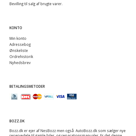
Bevilling til salg af brugte varer.
KONTO
Min konto
Adressebog
Ønskeliste
Ordrehistorik
Nyhedsbrev
BETALINGSMETODER
BOZZ.DK
Bozz.dk er ejer af NesBozz men også AutoBozz.dk som sælger nye
reservedele til gamle biler, og
reparationsmanualer
. Er det denne