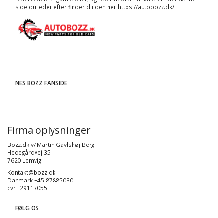
side du leder efter finder du den her
https://autobozz.dk/
NES BOZZ FANSIDE
Firma oplysninger
Bozz.dk v/ Martin Gavlshøj Berg
Hedegårdvej 35
7620 Lemvig
Kontakt@bozz.dk
Danmark +45 87885030
cvr : 29117055
FØLG OS