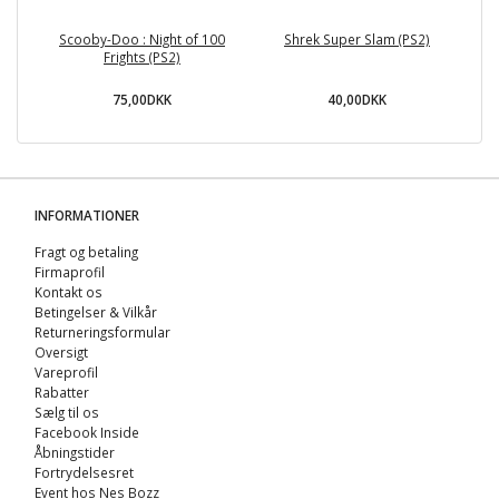
Scooby-Doo : Night of 100
Shrek Super Slam (PS2)
T
Frights (PS2)
75,00DKK
40,00DKK
INFORMATIONER
Fragt og betaling
Firmaprofil
Kontakt os
Betingelser & Vilkår
Returneringsformular
Oversigt
Vareprofil
Rabatter
Sælg til os
Facebook Inside
Åbningstider
Fortrydelsesret
Event hos Nes Bozz