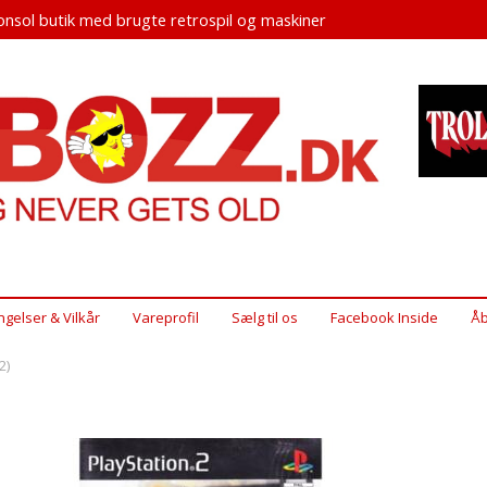
nsol butik med brugte retrospil og maskiner
ngelser & Vilkår
Vareprofil
Sælg til os
Facebook Inside
Åb
2)