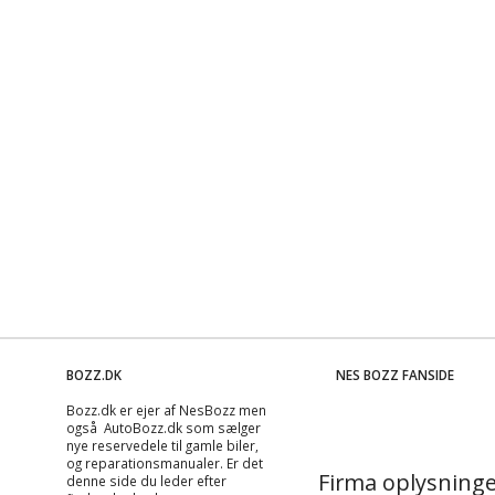
BOZZ.DK
NES BOZZ FANSIDE
Bozz.dk er ejer af NesBozz men
også AutoBozz.dk som sælger
nye reservedele til gamle biler,
og
reparationsmanualer
. Er det
Firma oplysninge
denne side du leder efter