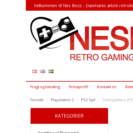
Velkommen til Nes Bozz - Danmarks ælste retroko
Fragt og betaling
Firmaprofil
Kontakt os
Beti
Forside
Playstation 2
PS2 Spil
TimeSplitters (PS
KATEGORIER
Bestilling af åbningstid