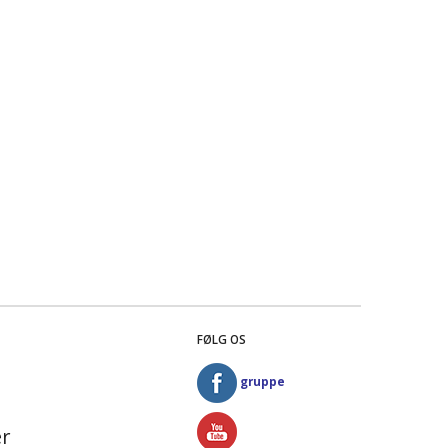
FØLG OS
gruppe
r