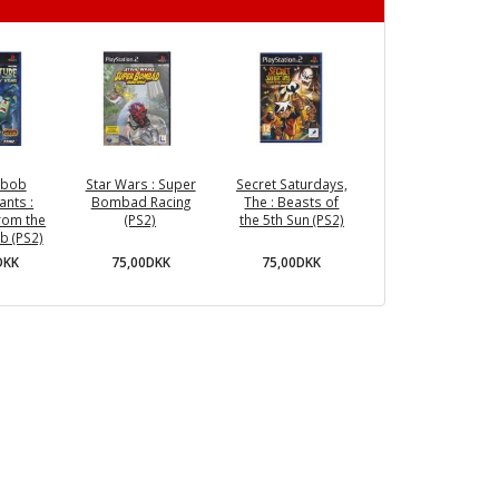
ebob
Star Wars : Super
Secret Saturdays,
nts :
Bombad Racing
The : Beasts of
rom the
(PS2)
the 5th Sun (PS2)
b (PS2)
75,00DKK
75,00DKK
DKK