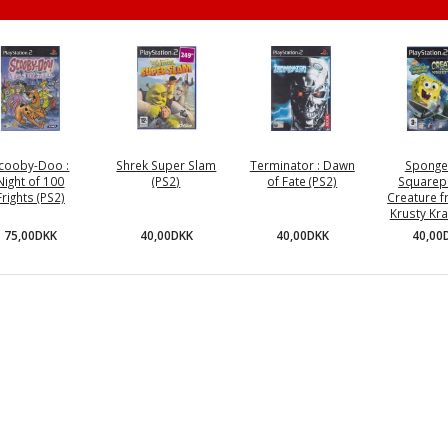
cooby-Doo :
Shrek Super Slam
Terminator : Dawn
Spong
Night of 100
(PS2)
of Fate (PS2)
Squarepa
Frights (PS2)
Creature f
Krusty Kra
75,00DKK
40,00DKK
40,00DKK
40,00