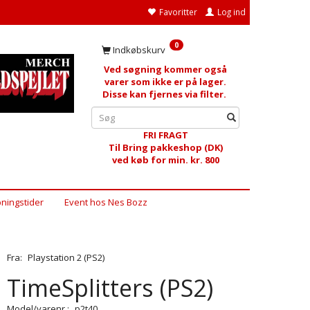
Favoritter
Log ind
0
Indkøbskurv
Ved søgning kommer også
varer som ikke er på lager.
Disse kan fjernes via filter.
FRI FRAGT
Til Bring pakkeshop (DK)
ved køb for min. kr. 800
ningstider
Event hos Nes Bozz
Fra:
Playstation 2 (PS2)
TimeSplitters (PS2)
Model/varenr.:
p2t40