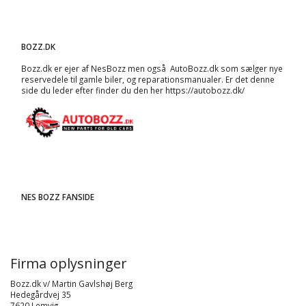
BOZZ.DK
Bozz.dk er ejer af NesBozz men også AutoBozz.dk som sælger nye
reservedele til gamle biler, og
reparationsmanualer
. Er det denne
side du leder efter finder du den her
https://autobozz.dk/
NES BOZZ FANSIDE
Firma oplysninger
Bozz.dk v/ Martin Gavlshøj Berg
Hedegårdvej 35
7620 Lemvig