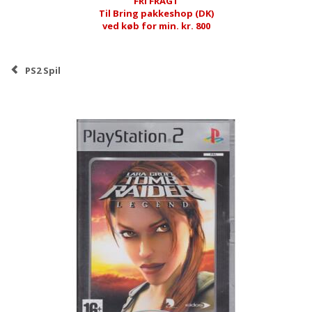
FRI FRAGT
Til Bring pakkeshop (DK)
ved køb for min. kr. 800
PS2 Spil