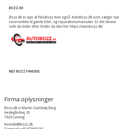
BOZZ.DK
Bozz.dk er ejer af NesBozz men også AutoBozz.dk som sælger nye
reservedele til gamle biler, og
reparationsmanualer
. Er det denne
side du leder efter finder du den her
https://autobozz.dk/
NES BOZZ FANSIDE
Firma oplysninger
Bozz.dk v/ Martin Gavlshøj Berg
Hedegårdvej 35
7620 Lemvig
Kontakt@bozz.dk
Danmark +45 87885030