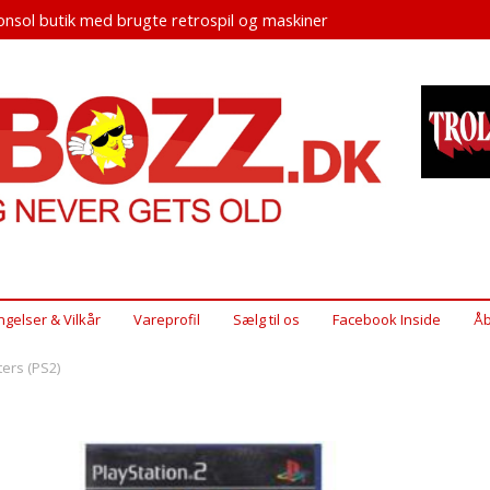
nsol butik med brugte retrospil og maskiner
ngelser & Vilkår
Vareprofil
Sælg til os
Facebook Inside
Åb
ers (PS2)