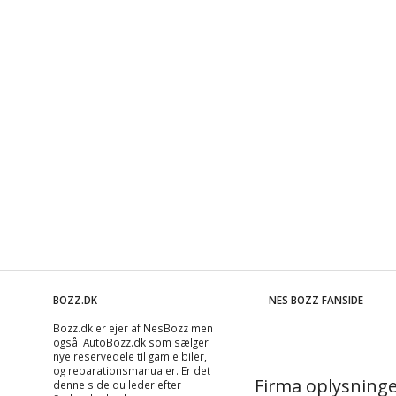
BOZZ.DK
NES BOZZ FANSIDE
Bozz.dk er ejer af NesBozz men
også AutoBozz.dk som sælger
nye reservedele til gamle biler,
og
reparationsmanualer
. Er det
Firma oplysninge
denne side du leder efter