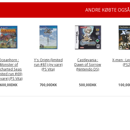
ANDRE KØBTE OGSÅ
Oceanhorn :
Y's Origin (limited
Castlevania :
X-men : Le
Monster of
run #81) (ny vare)
Dawn of Sorrow
(PS2
charted Seas
(PS Vita)
(Nintendo DS)
imited run #69)
 vare) (PS Vita)
700,00DKK
500,00DKK
100,0
600,00DKK