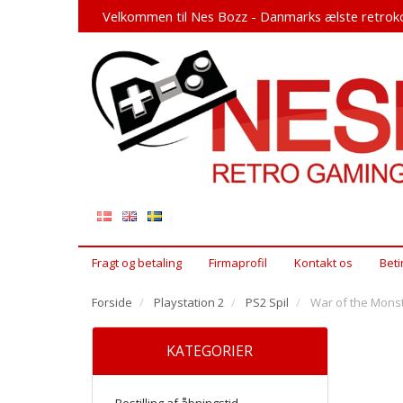
Velkommen til Nes Bozz - Danmarks ælste retroko
Fragt og betaling
Firmaprofil
Kontakt os
Beti
Forside
Playstation 2
PS2 Spil
War of the Monst
KATEGORIER
Bestilling af åbningstid