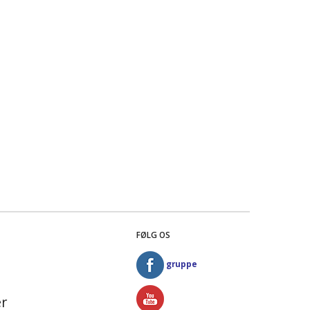
FØLG OS
gruppe
r