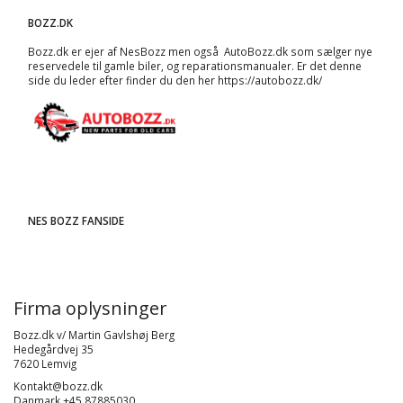
BOZZ.DK
Bozz.dk er ejer af NesBozz men også AutoBozz.dk som sælger nye
reservedele til gamle biler, og
reparationsmanualer
. Er det denne
side du leder efter finder du den her
https://autobozz.dk/
NES BOZZ FANSIDE
Firma oplysninger
Bozz.dk v/ Martin Gavlshøj Berg
Hedegårdvej 35
7620 Lemvig
Kontakt@bozz.dk
Danmark +45 87885030