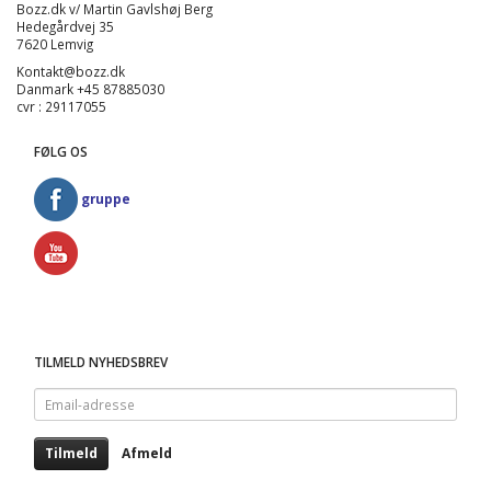
Bozz.dk v/ Martin Gavlshøj Berg
Hedegårdvej 35
7620 Lemvig
Kontakt@bozz.dk
Danmark +45 87885030
cvr : 29117055
FØLG OS
gruppe
TILMELD NYHEDSBREV
Email-
adresse
Tilmeld
Afmeld