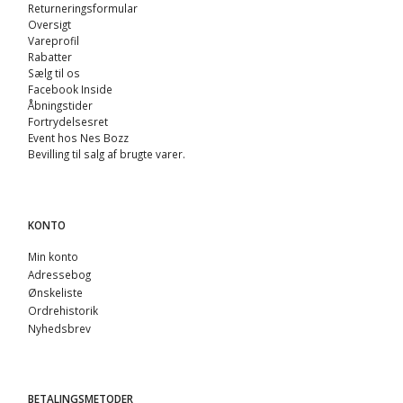
Returneringsformular
Oversigt
Vareprofil
Rabatter
Sælg til os
Facebook Inside
Åbningstider
Fortrydelsesret
Event hos Nes Bozz
Bevilling til salg af brugte varer.
KONTO
Min konto
Adressebog
Ønskeliste
Ordrehistorik
Nyhedsbrev
BETALINGSMETODER