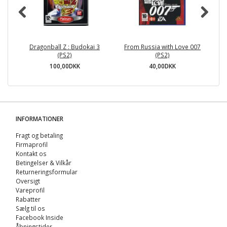
Dragonball Z : Budokai 3
From Russia with Love 007
(PS2)
(PS2)
T
100,00DKK
40,00DKK
INFORMATIONER
Fragt og betaling
Firmaprofil
Kontakt os
Betingelser & Vilkår
Returneringsformular
Oversigt
Vareprofil
Rabatter
Sælg til os
Facebook Inside
Åbningstider