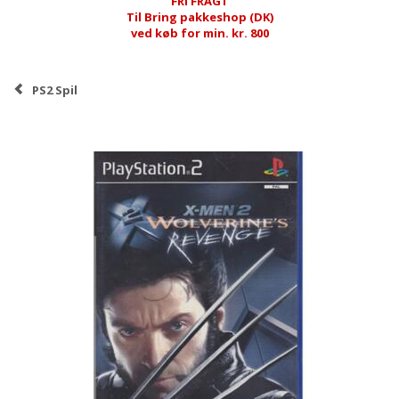
FRI FRAGT
Til Bring pakkeshop (DK)
ved køb for min. kr. 800
PS2 Spil