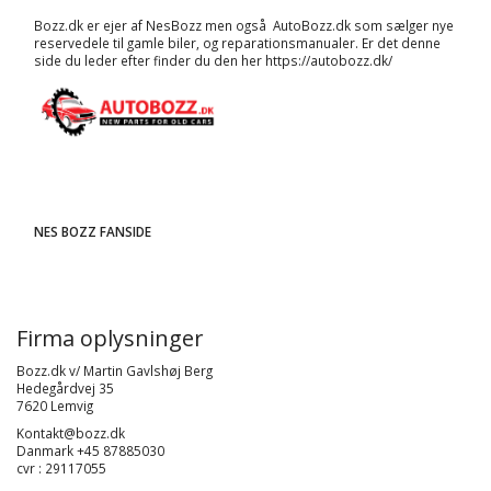
Bozz.dk er ejer af NesBozz men også AutoBozz.dk som sælger nye
reservedele til gamle biler, og
reparationsmanualer
. Er det denne
side du leder efter finder du den her
https://autobozz.dk/
NES BOZZ FANSIDE
Firma oplysninger
Bozz.dk v/ Martin Gavlshøj Berg
Hedegårdvej 35
7620 Lemvig
Kontakt@bozz.dk
Danmark +45 87885030
cvr : 29117055