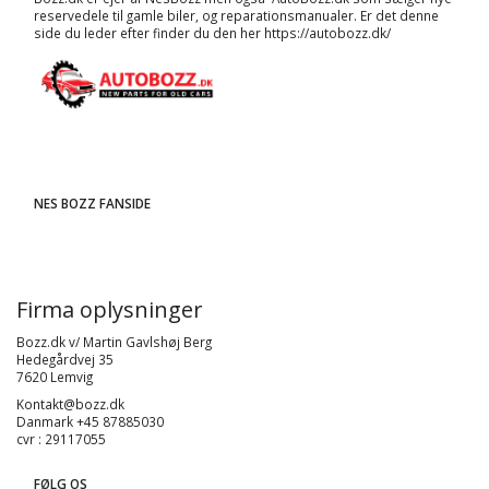
reservedele til gamle biler, og
reparationsmanualer
. Er det denne
side du leder efter finder du den her
https://autobozz.dk/
NES BOZZ FANSIDE
Firma oplysninger
Bozz.dk v/ Martin Gavlshøj Berg
Hedegårdvej 35
7620 Lemvig
Kontakt@bozz.dk
Danmark +45 87885030
cvr : 29117055
FØLG OS