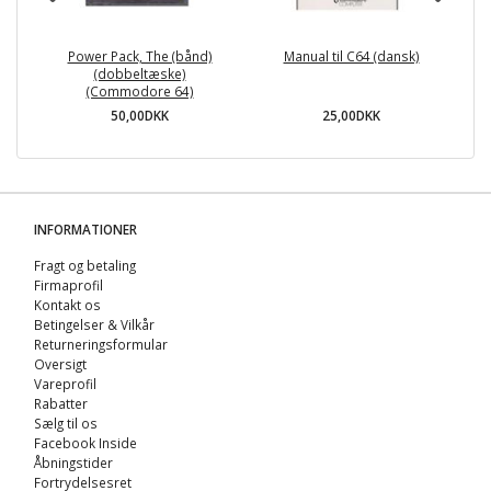
Power Pack, The (bånd)
Manual til C64 (dansk)
T
(dobbeltæske)
(Commodore 64)
50,00DKK
25,00DKK
INFORMATIONER
Fragt og betaling
Firmaprofil
Kontakt os
Betingelser & Vilkår
Returneringsformular
Oversigt
Vareprofil
Rabatter
Sælg til os
Facebook Inside
Åbningstider
Fortrydelsesret