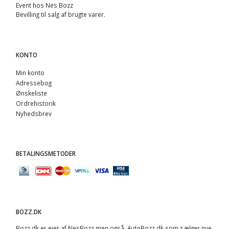
Event hos Nes Bozz
Bevilling til salg af brugte varer.
KONTO
Min konto
Adressebog
Ønskeliste
Ordrehistorik
Nyhedsbrev
BETALINGSMETODER
BOZZ.DK
Bozz.dk er ejer af NesBozz men også AutoBozz.dk som sælger nye