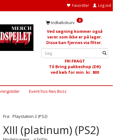
Favoritter
Log ind
0
Indkøbskurv
Ved søgning kommer også
varer som ikke er på lager.
Disse kan fjernes via filter.
FRI FRAGT
Til Bring pakkeshop (DK)
ved køb for min. kr. 800
ningstider
Event hos Nes Bozz
Fra:
Playstation 2 (PS2)
XIII (platinum) (PS2)
Model/varenr.:
p2x02p