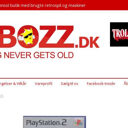
nsol butik med brugte retrospil og maskiner
ngelser & Vilkår
Vareprofil
Sælg til os
Facebook Inside
Åb
2)