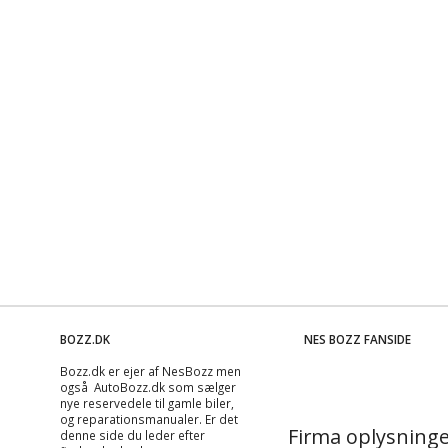
BOZZ.DK
NES BOZZ FANSIDE
Bozz.dk er ejer af NesBozz men
også AutoBozz.dk som sælger
nye reservedele til gamle biler,
og
reparationsmanualer
. Er det
Firma oplysninge
denne side du leder efter