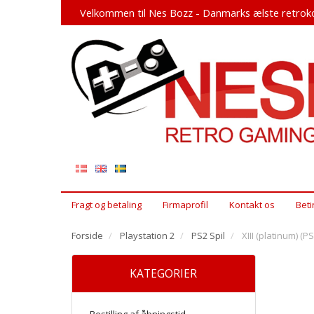
Velkommen til Nes Bozz - Danmarks ælste retroko
Fragt og betaling
Firmaprofil
Kontakt os
Beti
Forside
Playstation 2
PS2 Spil
XIII (platinum) (PS
KATEGORIER
Bestilling af åbningstid