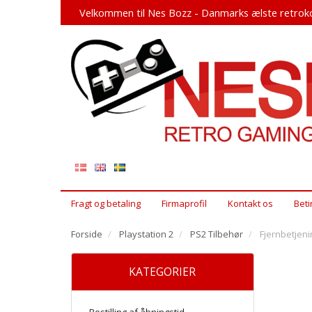
Velkommen til Nes Bozz - Danmarks ælste retroko
Fragt og betaling
Firmaprofil
Kontakt os
Beti
Forside
Playstation 2
PS2 Tilbehør
Fjernbetjeni
KATEGORIER
Bestilling af åbningstid