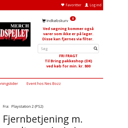
Favoritter
Log ind
0
Indkøbskurv
Ved søgning kommer også
varer som ikke er på lager.
Disse kan fjernes via filter.
FRI FRAGT
Til Bring pakkeshop (DK)
ved køb for min. kr. 800
ningstider
Event hos Nes Bozz
Fra:
Playstation 2 (PS2)
Fjernbetjening m.