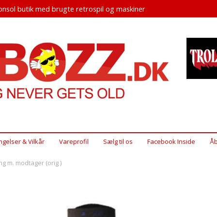
nsol butik med brugte retrospil og maskiner
ngelser & Vilkår
Vareprofil
Sælg til os
Facebook Inside
Åb
ng m. modtager (orig )