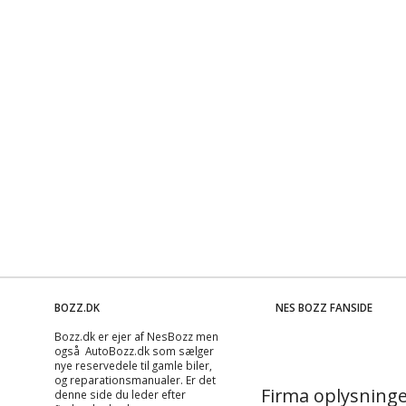
BOZZ.DK
NES BOZZ FANSIDE
Bozz.dk er ejer af NesBozz men
også AutoBozz.dk som sælger
nye reservedele til gamle biler,
og
reparationsmanualer
. Er det
Firma oplysninge
denne side du leder efter