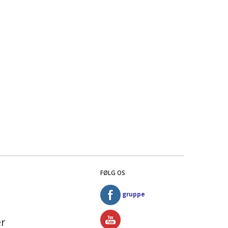
FØLG OS
gruppe
r