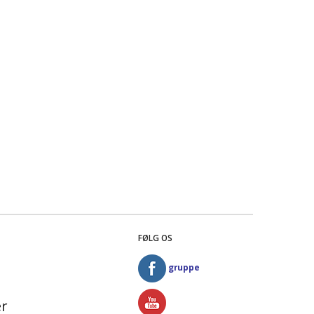
FØLG OS
gruppe
r