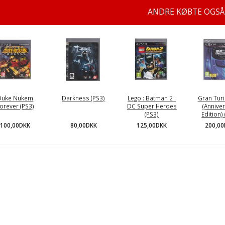
ANDRE KØBTE OGSÅ
Duke Nukem
Darkness (PS3)
Lego : Batman 2 :
Gran Tur
orever (PS3)
DC Super Heroes
(Annive
(PS3)
Edition)
100,00DKK
80,00DKK
125,00DKK
200,0