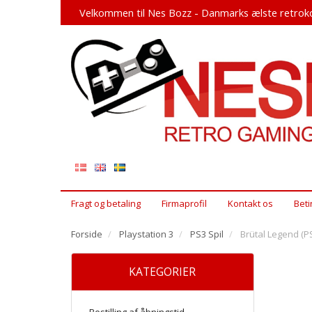
Velkommen til Nes Bozz - Danmarks ælste retroko
Fragt og betaling
Firmaprofil
Kontakt os
Beti
Forside
Playstation 3
PS3 Spil
Brütal Legend (P
KATEGORIER
Bestilling af åbningstid