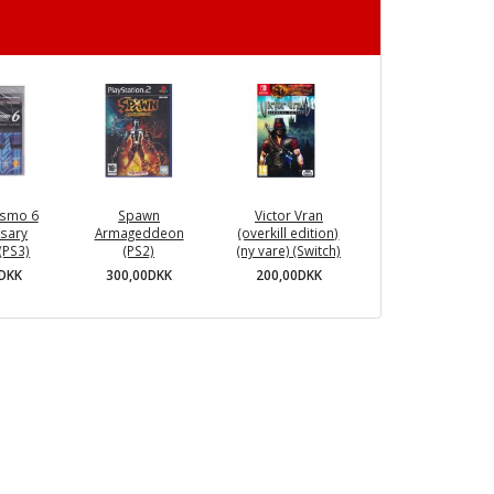
ismo 6
Spawn
Victor Vran
rsary
Armageddeon
(overkill edition)
 (PS3)
(PS2)
(ny vare) (Switch)
0DKK
300,00DKK
200,00DKK