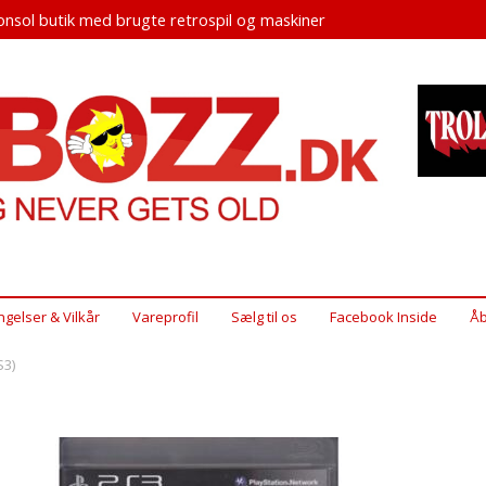
nsol butik med brugte retrospil og maskiner
ngelser & Vilkår
Vareprofil
Sælg til os
Facebook Inside
Åb
S3)