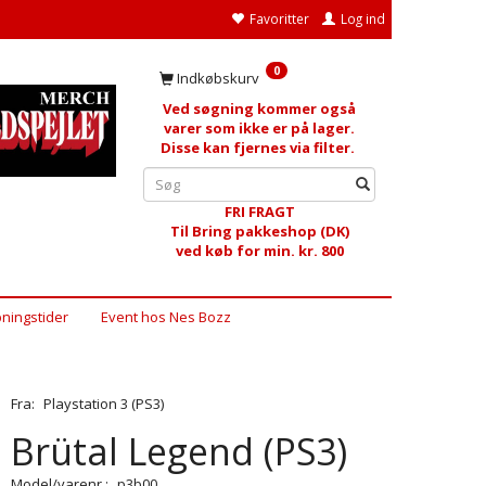
Favoritter
Log ind
0
Indkøbskurv
Ved søgning kommer også
varer som ikke er på lager.
Disse kan fjernes via filter.
FRI FRAGT
Til Bring pakkeshop (DK)
ved køb for min. kr. 800
ningstider
Event hos Nes Bozz
Fra:
Playstation 3 (PS3)
Brütal Legend (PS3)
Model/varenr.:
p3b00