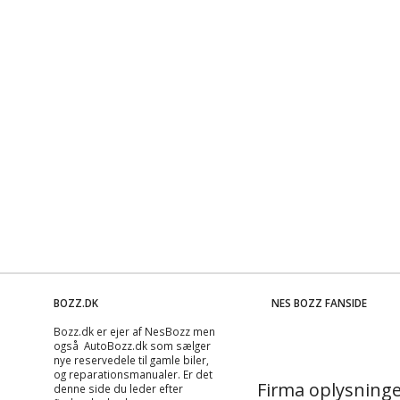
BOZZ.DK
NES BOZZ FANSIDE
Bozz.dk er ejer af NesBozz men
også AutoBozz.dk som sælger
nye reservedele til gamle biler,
og
reparationsmanualer
. Er det
Firma oplysninge
denne side du leder efter