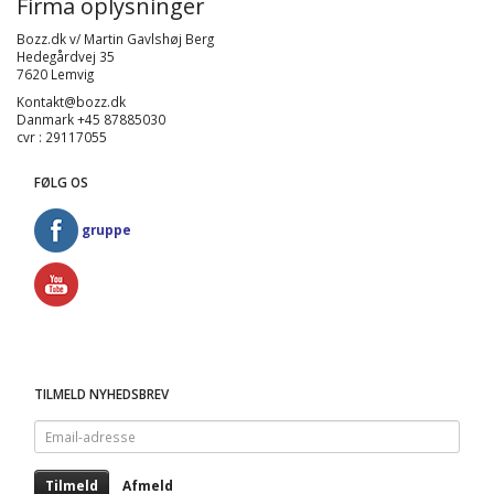
Firma oplysninger
Bozz.dk v/ Martin Gavlshøj Berg
Hedegårdvej 35
7620 Lemvig
Kontakt@bozz.dk
Danmark +45 87885030
cvr : 29117055
FØLG OS
gruppe
TILMELD NYHEDSBREV
Email-
adresse
Tilmeld
Afmeld