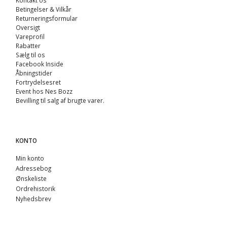
Kontakt os
Betingelser & Vilkår
Returneringsformular
Oversigt
Vareprofil
Rabatter
Sælg til os
Facebook Inside
Åbningstider
Fortrydelsesret
Event hos Nes Bozz
Bevilling til salg af brugte varer.
KONTO
Min konto
Adressebog
Ønskeliste
Ordrehistorik
Nyhedsbrev