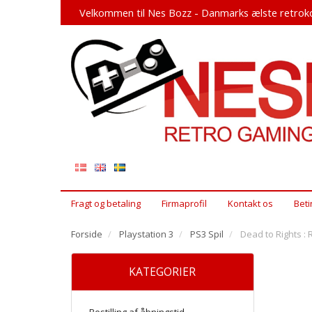
Velkommen til Nes Bozz - Danmarks ælste retroko
Fragt og betaling
Firmaprofil
Kontakt os
Beti
Forside
Playstation 3
PS3 Spil
Dead to Rights : 
KATEGORIER
Bestilling af åbningstid