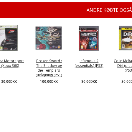
ANDRE KØBTE OGSÅ
za Motorsport
Broken Sword :
Infamous 2
Colin McRae
3 (Xbox 360)
The Shadow og
(essentials) (PS3)
Dirt (pla
the Templars
(PS3
(udlejning) (PS1)
30,00DKK
80,00DKK
30,00
100,00DKK