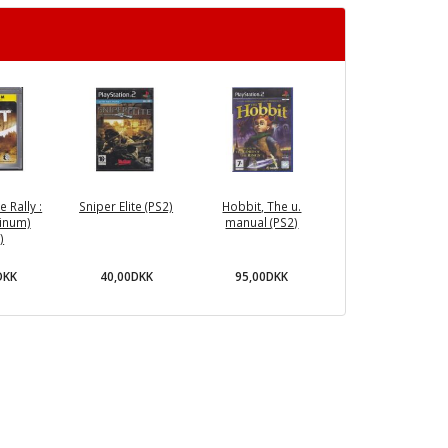
 Rally :
Sniper Elite (PS2)
Hobbit, The u.
tinum)
manual (PS2)
)
DKK
40,00DKK
95,00DKK