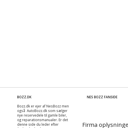
BOZZ.DK
NES BOZZ FANSIDE
Bozz.dk er ejer af NesBozz men
også AutoBozz.dk som sælger
nye reservedele til gamle biler,
og
reparationsmanualer
. Er det
Firma oplysninge
denne side du leder efter