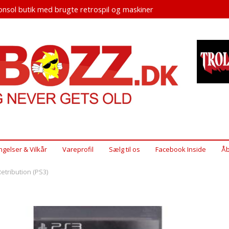
nsol butik med brugte retrospil og maskiner
ngelser & Vilkår
Vareprofil
Sælg til os
Facebook Inside
Åb
Retribution (PS3)