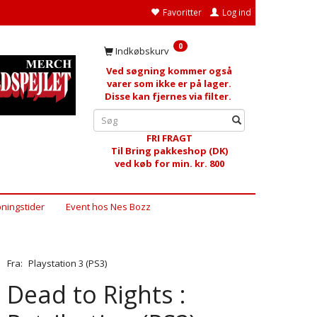
Favoritter
Log ind
0
Indkøbskurv
Ved søgning kommer også
varer som ikke er på lager.
Disse kan fjernes via filter.
FRI FRAGT
Til Bring pakkeshop (DK)
ved køb for min. kr. 800
ningstider
Event hos Nes Bozz
Fra:
Playstation 3 (PS3)
Dead to Rights :