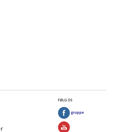
FØLG OS
gruppe
r