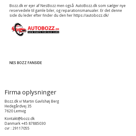
Bozz.dk er ejer af NesBozz men også AutoBozz.dk som sælger nye
reservedele til gamle biler, og
reparationsmanualer
. Er det denne
side du leder efter finder du den her
https://autobozz.dk/
NES BOZZ FANSIDE
Firma oplysninger
Bozz.dk v/ Martin Gavlshøj Berg
Hedegårdvej 35
7620 Lemvig
Kontakt@bozz.dk
Danmark +45 87885030
cvr : 29117055