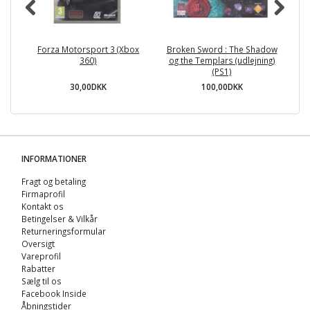
Forza Motorsport 3 (Xbox
Broken Sword : The Shadow
R
360)
og the Templars (udlejning)
(PS1)
30,00DKK
100,00DKK
INFORMATIONER
Fragt og betaling
Firmaprofil
Kontakt os
Betingelser & Vilkår
Returneringsformular
Oversigt
Vareprofil
Rabatter
Sælg til os
Facebook Inside
Åbningstider