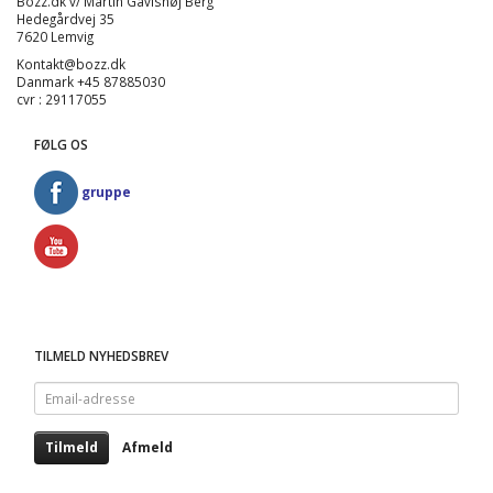
Bozz.dk v/ Martin Gavlshøj Berg
Hedegårdvej 35
7620 Lemvig
Kontakt@bozz.dk
Danmark +45 87885030
cvr : 29117055
FØLG OS
gruppe
TILMELD NYHEDSBREV
Email-
adresse
Tilmeld
Afmeld