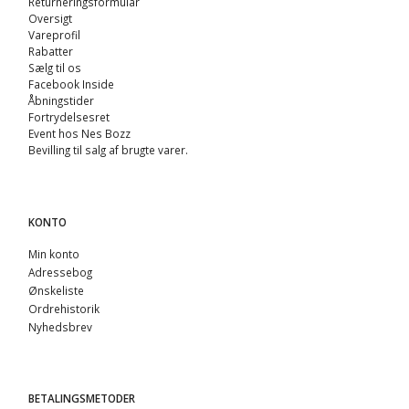
Returneringsformular
Oversigt
Vareprofil
Rabatter
Sælg til os
Facebook Inside
Åbningstider
Fortrydelsesret
Event hos Nes Bozz
Bevilling til salg af brugte varer.
KONTO
Min konto
Adressebog
Ønskeliste
Ordrehistorik
Nyhedsbrev
BETALINGSMETODER