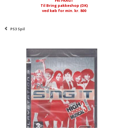
FRI FRAGT
Til Bring pakkeshop (DK)
ved køb for min. kr. 800
PS3 Spil