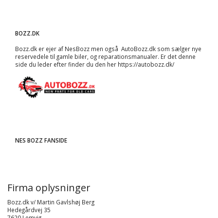
BOZZ.DK
Bozz.dk er ejer af NesBozz men også AutoBozz.dk som sælger nye
reservedele til gamle biler, og
reparationsmanualer
. Er det denne
side du leder efter finder du den her
https://autobozz.dk/
NES BOZZ FANSIDE
Firma oplysninger
Bozz.dk v/ Martin Gavlshøj Berg
Hedegårdvej 35
7620 Lemvig