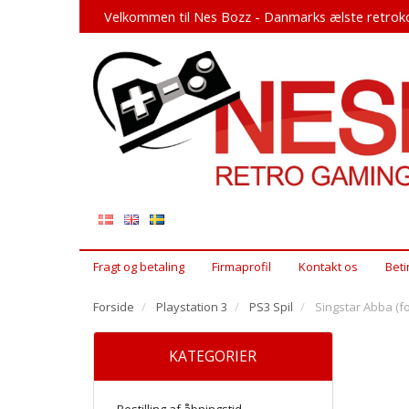
Velkommen til Nes Bozz - Danmarks ælste retroko
Fragt og betaling
Firmaprofil
Kontakt os
Beti
Forside
Playstation 3
PS3 Spil
Singstar Abba (fo
KATEGORIER
Bestilling af åbningstid