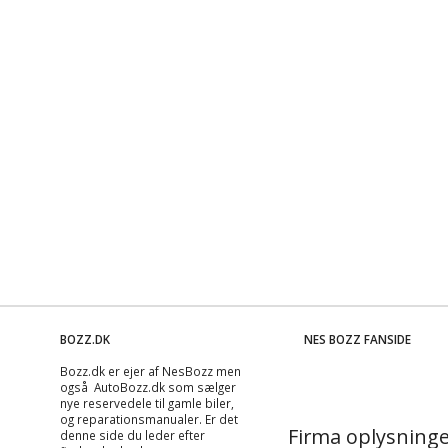
BOZZ.DK
NES BOZZ FANSIDE
Bozz.dk er ejer af NesBozz men
også AutoBozz.dk som sælger
nye reservedele til gamle biler,
og
reparationsmanualer
. Er det
Firma oplysninge
denne side du leder efter