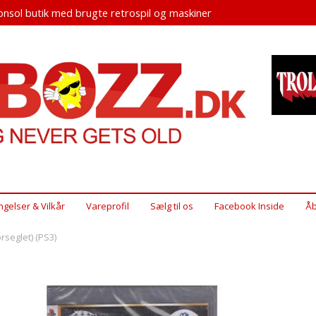
nsol butik med brugte retrospil og maskiner
ngelser & Vilkår
Vareprofil
Sælg til os
Facebook Inside
Åb
rseglet) (PS3)