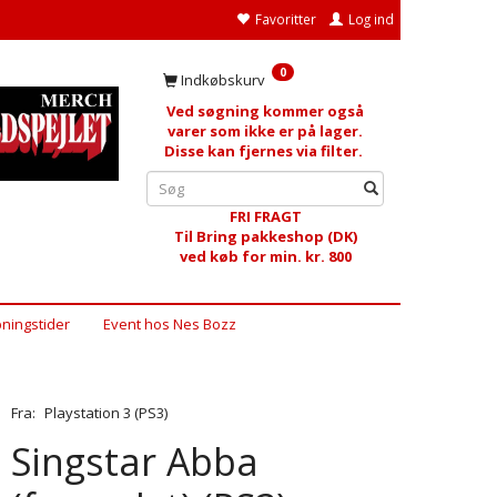
Favoritter
Log ind
0
Indkøbskurv
Ved søgning kommer også
varer som ikke er på lager.
Disse kan fjernes via filter.
FRI FRAGT
Til Bring pakkeshop (DK)
ved køb for min. kr. 800
ningstider
Event hos Nes Bozz
Fra:
Playstation 3 (PS3)
Singstar Abba