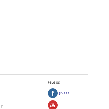
FØLG OS
gruppe
r