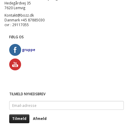
Hedegårdvej 35
7620 Lemvig
Kontakt@bozz.dk
Danmark +45 87885030
cvr : 29117055
FØLG OS
gruppe
TILMELD NYHEDSBREV
Email-
adresse
Tilmeld
Afmeld