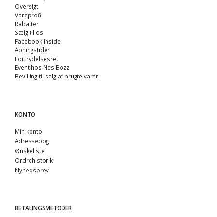
Oversigt
Vareprofil
Rabatter
Sælg til os
Facebook Inside
Åbningstider
Fortrydelsesret
Event hos Nes Bozz
Bevilling til salg af brugte varer.
KONTO
Min konto
Adressebog
Ønskeliste
Ordrehistorik
Nyhedsbrev
BETALINGSMETODER