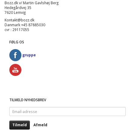
Bozz.dk v/ Martin Gavlshøj Berg
Hedegårdvej 35
7620 Lemvig
Kontakt@bozz.dk
Danmark +45 87885030
cvr : 29117055
FØLG OS
gruppe
TILMELD NYHEDSBREV
Email-
adresse
Tilmeld
Afmeld