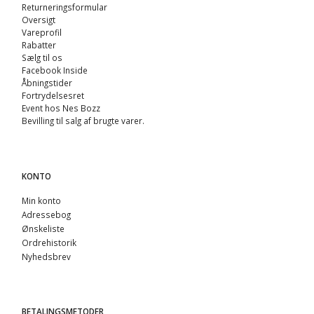
Returneringsformular
Oversigt
Vareprofil
Rabatter
Sælg til os
Facebook Inside
Åbningstider
Fortrydelsesret
Event hos Nes Bozz
Bevilling til salg af brugte varer.
KONTO
Min konto
Adressebog
Ønskeliste
Ordrehistorik
Nyhedsbrev
BETALINGSMETODER