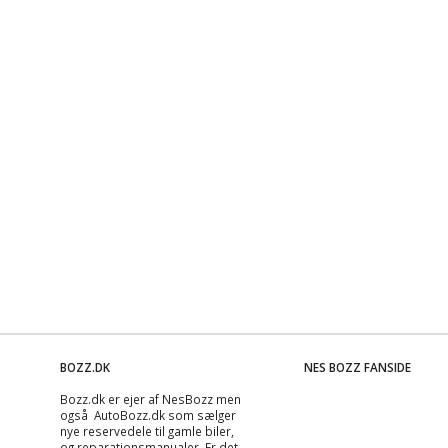
BOZZ.DK
NES BOZZ FANSIDE
Bozz.dk er ejer af NesBozz men
også AutoBozz.dk som sælger
nye reservedele til gamle biler,
og
reparationsmanualer
. Er det