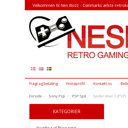
Velkommen til Nes Bozz - Danmarks ælste retroko
Fragt og betaling
Firmaprofil
Kontakt os
Beti
Forside
Sony Psp
PSP Spil
Spider-Man 3 (PSP)
KATEGORIER
Bestilling af åbningstid