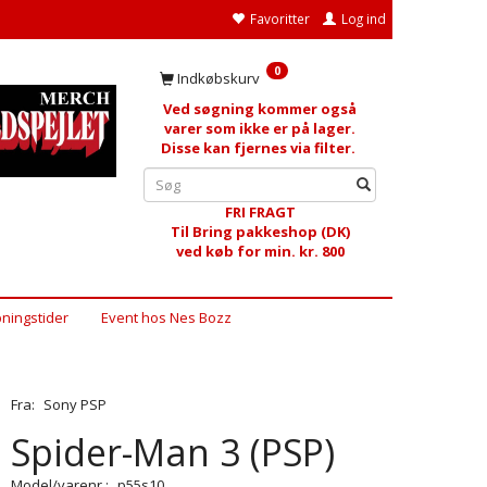
Favoritter
Log ind
0
Indkøbskurv
Ved søgning kommer også
varer som ikke er på lager.
Disse kan fjernes via filter.
FRI FRAGT
Til Bring pakkeshop (DK)
ved køb for min. kr. 800
ningstider
Event hos Nes Bozz
Fra:
Sony PSP
Spider-Man 3 (PSP)
Model/varenr.:
p55s10