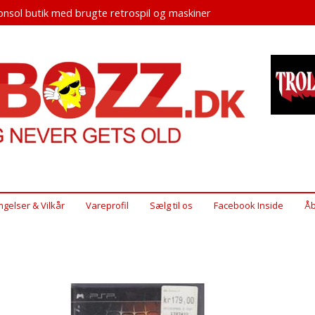
nsol butik med brugte retrospil og maskiner
ngelser & Vilkår
Vareprofil
Sælg til os
Facebook Inside
Åb