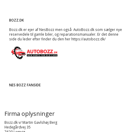
BOZZ.DK
Bozz.dk er ejer af NesBozz men også AutoBozz.dk som sælger nye
reservedele til gamle biler, og
reparationsmanualer
. Er det denne
side du leder efter finder du den her
https://autobozz.dk/
NES BOZZ FANSIDE
Firma oplysninger
Bozz.dk v/ Martin Gavlshøj Berg
Hedegårdvej 35
7620 Lemvig