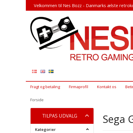
Velkommen til Nes Bozz - Danmarks ælste retroko
Fragt og betaling
Firmaprofil
Kontakt os
Beti
Forside
Skifte
Sega 
TILPAS UDVALG
filter
Kategorier