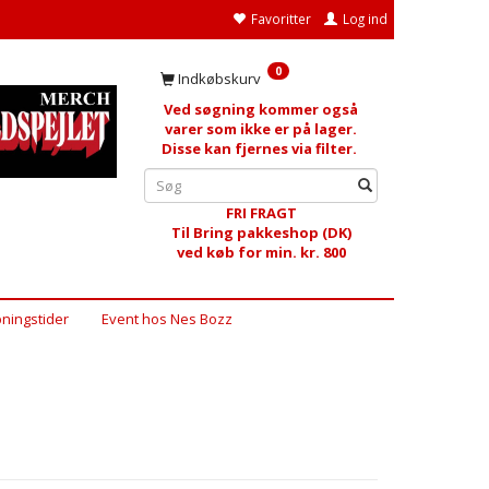
Favoritter
Log ind
0
Indkøbskurv
Ved søgning kommer også
varer som ikke er på lager.
Disse kan fjernes via filter.
FRI FRAGT
Til Bring pakkeshop (DK)
ved køb for min. kr. 800
ningstider
Event hos Nes Bozz