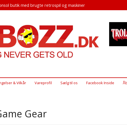
nsol butik med brugte retrospil og maskiner
ngelser & Vilkår
Vareprofil
Sælg til os
Facebook Inside
Åb
Game Gear