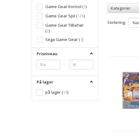
Game Gear Konsol
(
1
)
Kategorier
Game Gear Spil
(
136
)
Sortering:
Game Gear Tilbehør
(
2
)
Sega Game Gear
(
1
)
Prisniveau
På lager
på lager
(
18
)