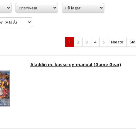
Prisniveau
På lager
1
2
3
4
5
Næste
Sid
Aladdin m. kasse og manual (Game Gear)