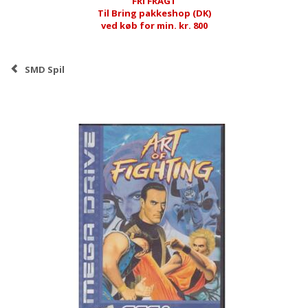
FRI FRAGT
Til Bring pakkeshop (DK)
ved køb for min. kr. 800
SMD Spil