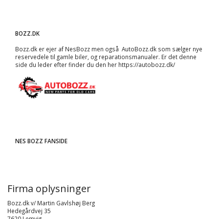
BOZZ.DK
Bozz.dk er ejer af NesBozz men også AutoBozz.dk som sælger nye
reservedele til gamle biler, og
reparationsmanualer
. Er det denne
side du leder efter finder du den her
https://autobozz.dk/
NES BOZZ FANSIDE
Firma oplysninger
Bozz.dk v/ Martin Gavlshøj Berg
Hedegårdvej 35
7620 Lemvig