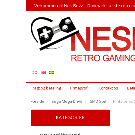
Velkommen til Nes Bozz - Danmarks ælste retroko
Fragt og betaling
Firmaprofil
Kontakt os
Beti
Forside
Sega Mega Drive
SMD Spil
Flintstones
KATEGORIER
Bestilling af åbningstid