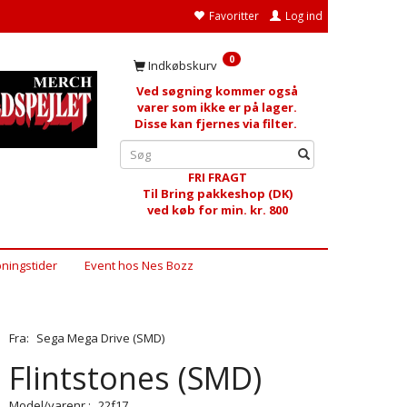
Favoritter
Log ind
0
Indkøbskurv
Ved søgning kommer også
varer som ikke er på lager.
Disse kan fjernes via filter.
FRI FRAGT
Til Bring pakkeshop (DK)
ved køb for min. kr. 800
ningstider
Event hos Nes Bozz
Fra:
Sega Mega Drive (SMD)
Flintstones (SMD)
Model/varenr.:
22f17