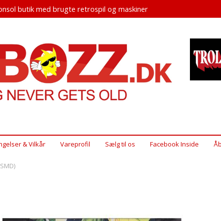
nsol butik med brugte retrospil og maskiner
ngelser & Vilkår
Vareprofil
Sælg til os
Facebook Inside
Åb
 (SMD)