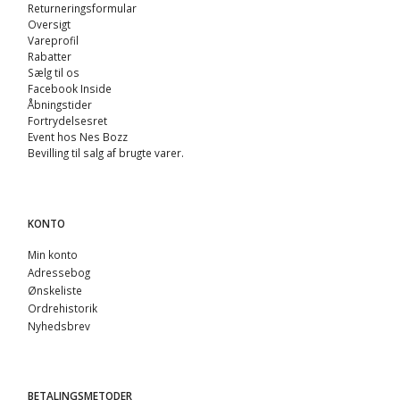
Returneringsformular
Oversigt
Vareprofil
Rabatter
Sælg til os
Facebook Inside
Åbningstider
Fortrydelsesret
Event hos Nes Bozz
Bevilling til salg af brugte varer.
KONTO
Min konto
Adressebog
Ønskeliste
Ordrehistorik
Nyhedsbrev
BETALINGSMETODER