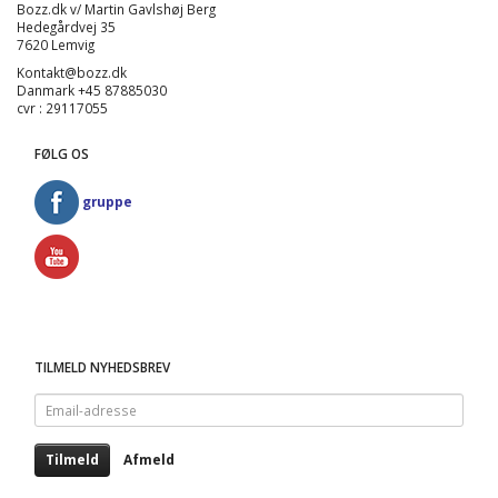
Bozz.dk v/ Martin Gavlshøj Berg
Hedegårdvej 35
7620 Lemvig
Kontakt@bozz.dk
Danmark +45 87885030
cvr : 29117055
FØLG OS
gruppe
TILMELD NYHEDSBREV
Email-
adresse
Tilmeld
Afmeld