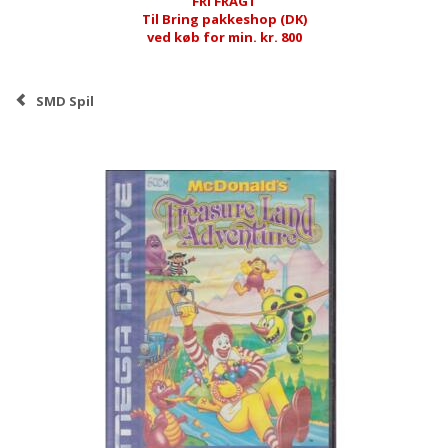
FRI FRAGT
Til Bring pakkeshop (DK)
ved køb for min. kr. 800
SMD Spil