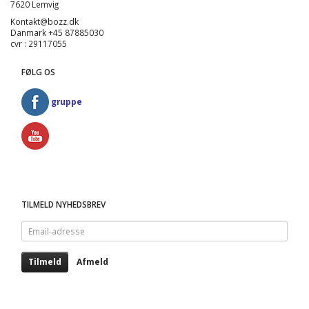
7620 Lemvig
Kontakt@bozz.dk
Danmark +45 87885030
cvr : 29117055
FØLG OS
gruppe
TILMELD NYHEDSBREV
Email-
adresse
Tilmeld
Afmeld