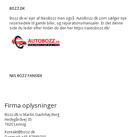
BOZZ.DK
Bozz.dk er ejer af NesBozz men også AutoBozz.dk som sælger nye
reservedele til gamle biler, og
reparationsmanualer
. Er det denne
side du leder efter finder du den her
https://autobozz.dk/
NES BOZZ FANSIDE
Firma oplysninger
Bozz.dk v/ Martin Gavlshøj Berg
Hedegårdvej 35
7620 Lemvig
Kontakt@bozz.dk
Danmark +45 87885030