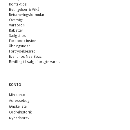
Kontakt os
Betingelser & Vilkår
Returneringsformular
Oversigt
Vareprofil
Rabatter
Sælg til os
Facebook Inside
Åbningstider
Fortrydelsesret
Event hos Nes Bozz
Bevilling til salg af brugte varer.
KONTO
Min konto
Adressebog
Ønskeliste
Ordrehistorik
Nyhedsbrev