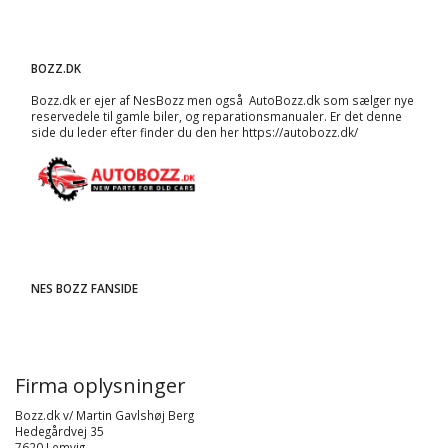
BOZZ.DK
Bozz.dk er ejer af NesBozz men også AutoBozz.dk som sælger nye
reservedele til gamle biler, og
reparationsmanualer
. Er det denne
side du leder efter finder du den her
https://autobozz.dk/
NES BOZZ FANSIDE
Firma oplysninger
Bozz.dk v/ Martin Gavlshøj Berg
Hedegårdvej 35
7620 Lemvig