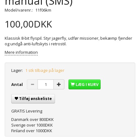
manual (SMS)
Model/varenr.:
11f06km
100,00DKK
Klassisk 8-bit flyspil. Styr jagerfly, udfør missioner, bekæmp fjender
og undgå anti-luftskyts i retrostil.
Mere information
Lager:
1 stk tilbage på lager
Antal
LÆG I KURV
Tilføj ønskeliste
GRATIS Levering
Danmark over 800DKK
Sverige over 1000DKK
Finland over 1000DKK