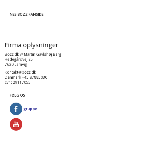
NES BOZZ FANSIDE
Firma oplysninger
Bozz.dk v/ Martin Gavlshøj Berg
Hedegårdvej 35
7620 Lemvig
Kontakt@bozz.dk
Danmark +45 87885030
cvr : 29117055
FØLG OS
gruppe