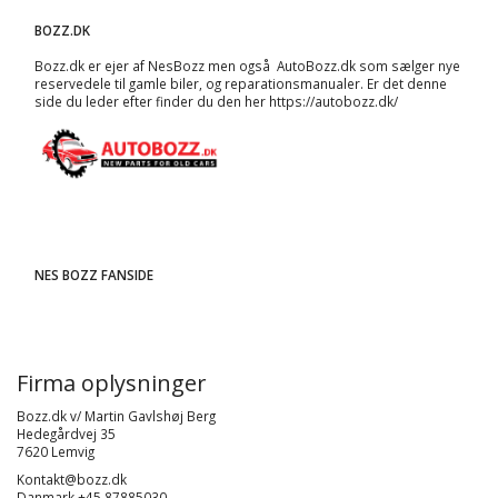
BOZZ.DK
Bozz.dk er ejer af NesBozz men også AutoBozz.dk som sælger nye
reservedele til gamle biler, og
reparationsmanualer
. Er det denne
side du leder efter finder du den her
https://autobozz.dk/
NES BOZZ FANSIDE
Firma oplysninger
Bozz.dk v/ Martin Gavlshøj Berg
Hedegårdvej 35
7620 Lemvig
Kontakt@bozz.dk
Danmark +45 87885030