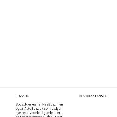
BOZZ.DK
NES BOZZ FANSIDE
Bozz.dk er ejer af NesBozz men
også AutoBozz.dk som sælger
nye reservedele til gamle biler,
og
reparationsmanualer
. Er det