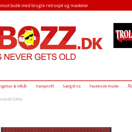
nsol butik med brugte retrospil og maskiner
ngelser & Vilkår
Vareprofil
Sælg til os
Facebook Inside
Åb
seball (SMS)