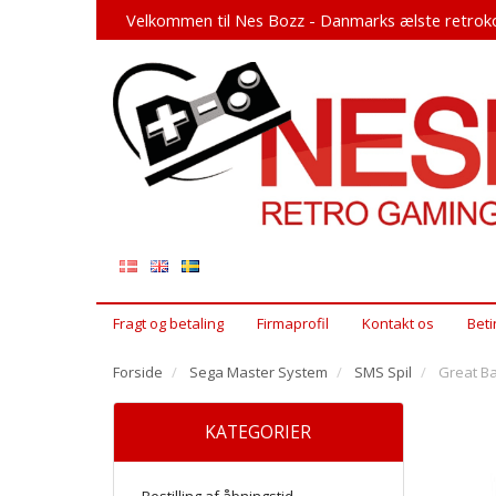
Velkommen til Nes Bozz - Danmarks ælste retroko
Fragt og betaling
Firmaprofil
Kontakt os
Beti
Forside
Sega Master System
SMS Spil
Great Ba
KATEGORIER
Bestilling af åbningstid