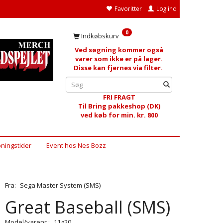
Favoritter
Log ind
0
Indkøbskurv
Ved søgning kommer også
varer som ikke er på lager.
Disse kan fjernes via filter.
FRI FRAGT
Til Bring pakkeshop (DK)
ved køb for min. kr. 800
ningstider
Event hos Nes Bozz
Fra:
Sega Master System (SMS)
Great Baseball (SMS)
Model/varenr.:
11g20