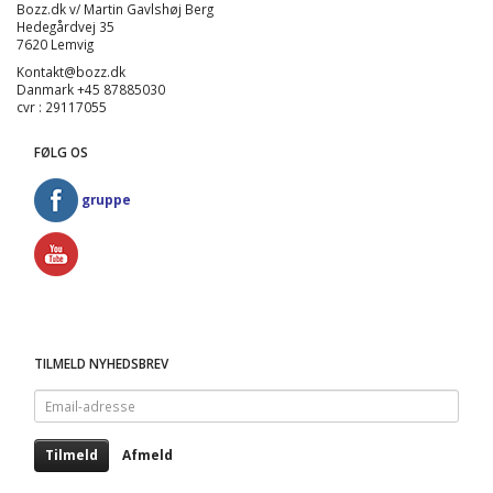
Bozz.dk v/ Martin Gavlshøj Berg
Hedegårdvej 35
7620 Lemvig
Kontakt@bozz.dk
Danmark +45 87885030
cvr : 29117055
FØLG OS
gruppe
TILMELD NYHEDSBREV
Email-
adresse
Tilmeld
Afmeld