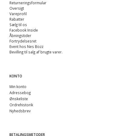
Returneringsformular
Oversigt
Vareprofil
Rabatter
Sælg til os
Facebook Inside
Åbningstider
Fortrydelsesret
Event hos Nes Bozz
Bevilling til salg af brugte varer.
KONTO
Min konto
Adressebog
Ønskeliste
Ordrehistorik
Nyhedsbrev
BETALINGSMETODER